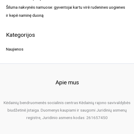
Šiluma nakvynės namuose: gyventojai kartu virė rudenines uogienes
ir kepė naminę duoną
Kategorijos
Naujienos
Apie mus
Kėdainių bendruomenės socialinis centras Kėdainių rajono savivaldybės
biudžetinė įstaiga. Duomenys kaupiami ir saugomi Juridinių asmenų
registre, Juridinio asmens kodas: 261657450