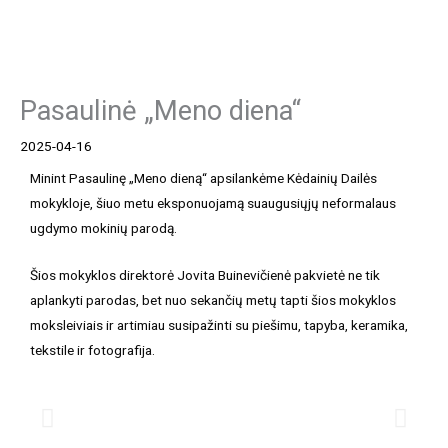
Pasaulinė „Meno diena“
2025-04-16
Minint Pasaulinę „Meno dieną“ apsilankėme Kėdainių Dailės
mokykloje, šiuo metu eksponuojamą suaugusiųjų neformalaus
ugdymo mokinių parodą.
Šios mokyklos direktorė Jovita Buinevičienė pakvietė ne tik
aplankyti parodas, bet nuo sekančių metų tapti šios mokyklos
moksleiviais ir artimiau susipažinti su piešimu, tapyba, keramika,
tekstile ir fotografija.