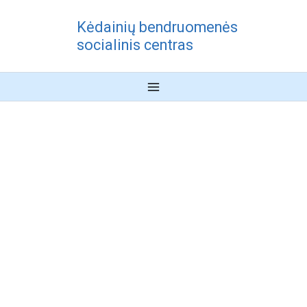
Pereiti
Kėdainių bendruomenės
prie
socialinis centras
turinio