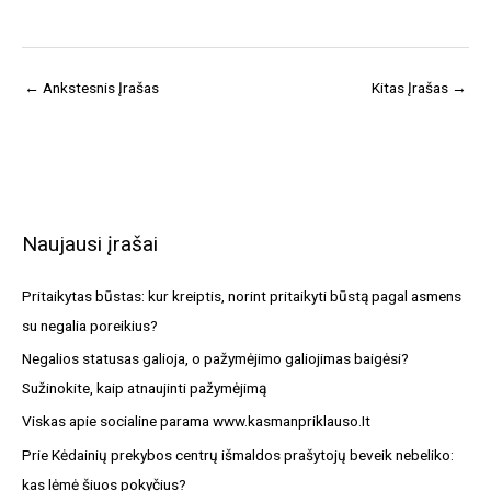
←
Ankstesnis Įrašas
Kitas Įrašas
→
Naujausi įrašai
Pritaikytas būstas: kur kreiptis, norint pritaikyti būstą pagal asmens
su negalia poreikius?
Negalios statusas galioja, o pažymėjimo galiojimas baigėsi?
Sužinokite, kaip atnaujinti pažymėjimą
Viskas apie socialine parama www.kasmanpriklauso.It
Prie Kėdainių prekybos centrų išmaldos prašytojų beveik nebeliko:
kas lėmė šiuos pokyčius?